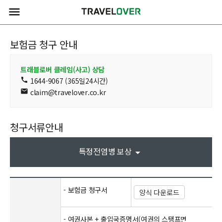
menu
보험금 청구 안내
트래블로버 클레임(사고) 상담
call
1644-9067 (365일24시간)
mail
claim@travelover.co.kr
청구서류안내
특정전염병 보상
arrow_drop_down
- 보험금 청구서
양식 다운로드
- 여권사본 + 출입국증명서(여권의 스탬프면