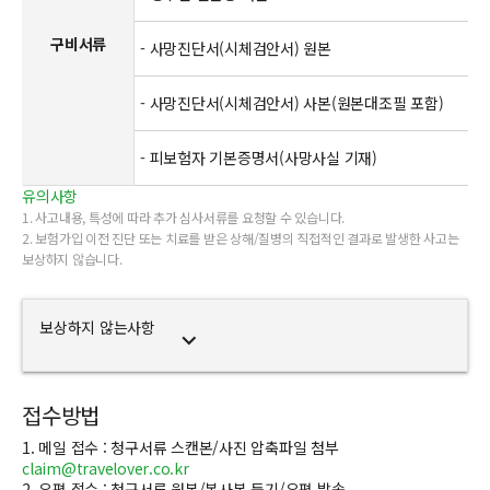
구비서류
- 사망진단서(시체검안서) 원본
- 사망진단서(시체검안서) 사본(원본대조필 포함)
- 피보험자 기본증명서(사망사실 기재)
유의사항
1. 사고내용, 특성에 따라 추가 심사서류를 요청할 수 있습니다.
2. 보험가입 이전 진단 또는 치료를 받은 상해/질병의 직접적인 결과로 발생한 사고는
보상하지 않습니다.
보상하지 않는사항
expand_more
접수방법
1. 메일 접수 : 청구서류 스캔본/사진 압축파일 첨부
claim@travelover.co.kr
2. 우편 접수 : 청구서류 원본/복사본 등기/우편 발송