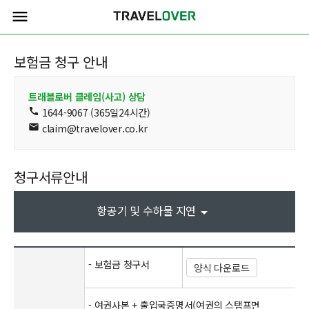
menu
보험금 청구 안내
트래블로버 클레임(사고) 상담
call
1644-9067 (365일24시간)
mail
claim@travelover.co.kr
청구서류안내
항공기 및 수하물 지연
arrow_drop_down
- 보험금 청구서
양식 다운로드
- 여권사본 + 출입국증명서(여권의 스탬프면